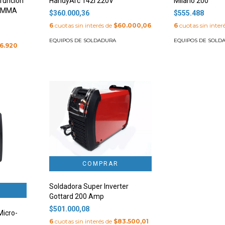
ifunción
HandyArc 142i 220V
Milano 200
G-MMA
$360.000,36
$555.488
6
cuotas sin interés de
$60.000,06
6
cuotas sin inter
EQUIPOS DE SOLDADURA
EQUIPOS DE SOLD
6.920
Soldadora Super Inverter
Gottard 200 Amp
$501.000,08
Micro-
6
cuotas sin interés de
$83.500,01