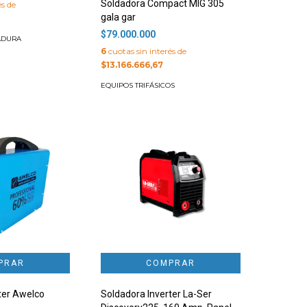
Soldadora Compact MIG 305
és de
gala gar
$79.000.000
ADURA
6
cuotas sin interés de
$13.166.666,67
EQUIPOS TRIFÁSICOS
ter Awelco
Soldadora Inverter La-Ser