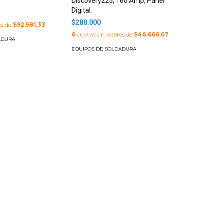
Discovery225, 160 Amp, Panel
Digital.
$280.000
és de
$92.581,33
6
cuotas sin interés de
$46.666,67
ADURA
EQUIPOS DE SOLDADURA