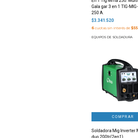
En 1 Tig Mma 250. Mult
Gala gar 3 en 1 TIG-MI
250 A.
$3.341.520
6
cuotas sin interés de
$55
EQUIPOS DE SOLDADURA
Soldadora Mig Inverter 
duo 200tr(2en1)