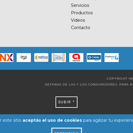
Servicios
Productos
Videos
Contacto
COPYRIGHT IN
DEFENSA DE LAS Y LOS CONSUMIDORES. PARA 
SUBIR ^
 este sitio
aceptás el uso de cookies
para agilizar tu experien